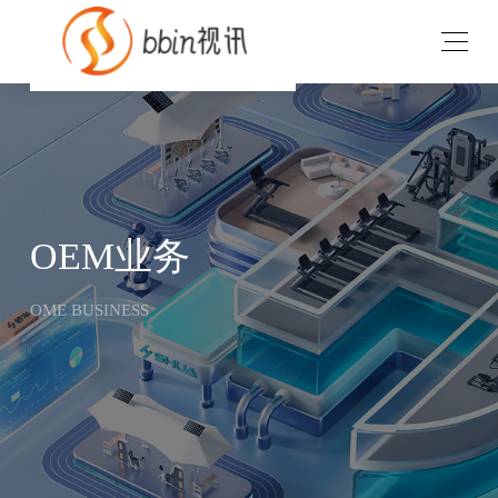
v
OEM业务
OME BUSINESS