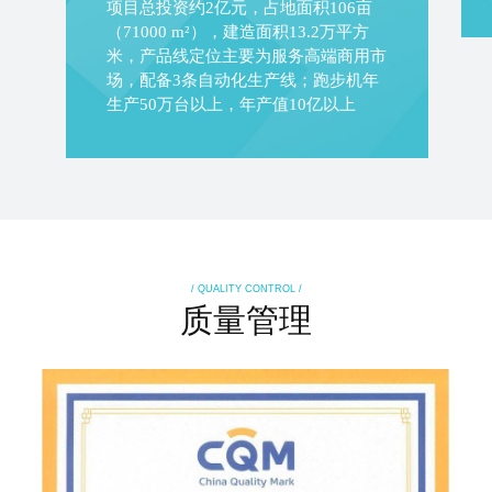
项目总投资约2亿元，占地面积106亩
（71000 m²），建造面积13.2万平方
米，产品线定位主要为服务高端商用市
场，配备3条自动化生产线；跑步机年
生产50万台以上，年产值10亿以上
/ QUALITY CONTROL /
质量管理